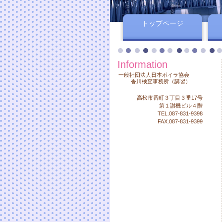
トップページ
Information
一般社団法人日本ボイラ協会
香川検査事務所（講習）
高松市番町３丁目３番17号
第１讃機ビル４階
TEL.087-831-9398
FAX.087-831-9399