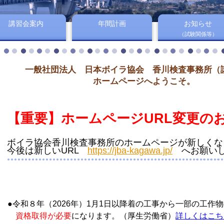
講習会案内
年間計画
お知らせ
（試験関係等）
一般社団法人 日本ボイラ協会 香川検査事務所（
ホームページへようこそ。
【重要】ホームページURL変更の
ボイラ協会香川検査事務所のホームページが新しくな
今後は新しいURL
https://jba-kagawa.jp/
へお願いし
●令和８年（2026年）1月1日以降着の工事から一部の工作
資格取得が必要
になります。（厚生労働省）
詳しくはこち