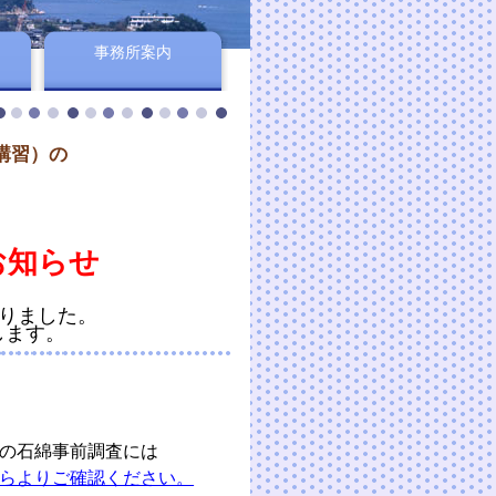
事務所案内
講習）の
お知らせ
りました。
ます。
物の石綿事前調査には
らよりご確認ください。